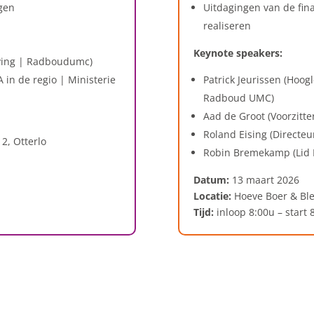
ngen
Uitdagingen van de fin
realiseren
Keynote speakers:
eving | Radboudumc)
 in de regio | Ministerie
Patrick Jeurissen (Hoog
Radboud UMC)
Aad de Groot (Voorzitt
Roland Eising (Directeu
2, Otterlo
Robin Bremekamp (Lid 
Datum:
13 maart 2026
Locatie:
Hoeve Boer & Ble
Tijd:
inloop 8:00u – start