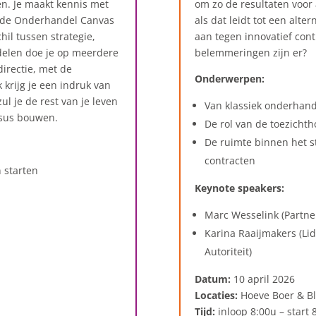
en. Je maakt kennis met
om zo de resultaten voor 
 de Onderhandel Canvas
als dat leidt tot een alte
hil tussen strategie,
aan tegen innovatief con
delen doe je op meerdere
belemmeringen zijn er?
 directie, met de
Onderwerpen:
krijg je een indruk van
ul je de rest van je leven
Van klassiek onderhan
nsus bouwen
.
De rol van de toezicht
De ruimte binnen het st
contracten
 starten
Keynote speakers:
Marc Wesselink (Partner
Karina Raaijmakers (Li
Autoriteit)
Datum:
10 april 2026
Locaties:
Hoeve Boer & Bl
Tijd:
inloop 8:00u – start