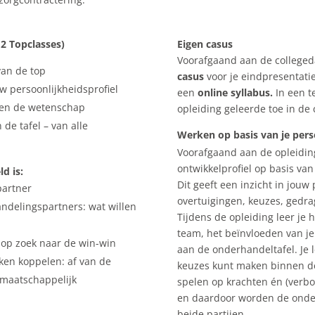
 2 Topclasses)
Eigen casus
Voorafgaand aan de colleged
van de top
casus
voor je eindpresentatie
w persoonlijkheidsprofiel
een
online syllabus.
In een 
 en de wetenschap
opleiding geleerde toe in de
de tafel – van alle
Werken op basis van je perso
Voorafgaand aan de opleiding
ontwikkelprofiel op basis van
ld is:
Dit geeft een inzicht in jouw 
partner
overtuigingen, keuzes, gedr
andelingspartners: wat willen
Tijdens de opleiding leer je 
team, het beïnvloeden van j
op zoek naar de win-win
aan de onderhandeltafel. Je l
ken koppelen: af van de
keuzes kunt maken binnen de 
 maatschappelijk
spelen op krachten én (verb
en daardoor worden de onde
beide partijen.