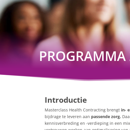
PROGRAMMA 
Introductie
Masterclass Health Contracting brengt
in- 
bijdrage te leveren aan
passende zorg.
Daa
kennisverbreding en -verdieping in een mix 
vertrouwen werken aan optimalisering van 