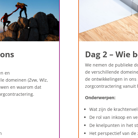
 ons
Dag 2 – Wie b
We nemen de publieke do
de verschillende domeine
en en
de ontwikkelingen in ons
alle domeinen (
Zvw,
Wlz
,
zorgcontractering vanuit 
rouwen en waarom dat
orgcontractering.
Onderwerpen:
Wat zijn de krachtenveld
De rol van inkoop en ve
De knelpunten in het s
n
Het perspectief van de