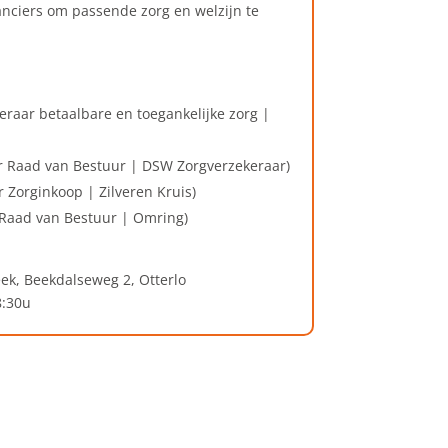
anciers om passende zorg en welzijn te
leraar betaalbare en toegankelijke zorg |
er Raad van Bestuur | DSW Zorgverzekeraar
)
r Zorginkoop | Zilveren Kruis)
Raad van Bestuur | Omring)
ek, Beekdalseweg 2, Otterlo
 8:30u