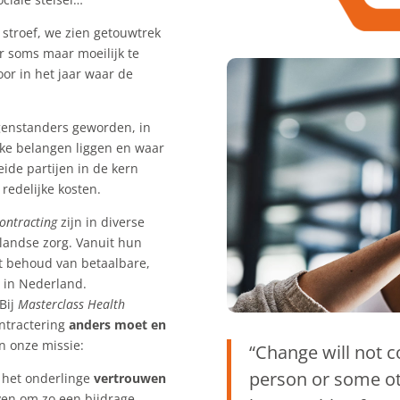
 stroef, we zien getouwtrek
r soms maar moeilijk te
or in het jaar waar de
egenstanders geworden, in
jke belangen liggen en waar
eide partijen in de kern
redelijke kosten.
ontracting
zijn in diverse
landse zorg. Vanuit hun
et behoud van betaalbare,
g in Nederland.
Bij
Masterclass Health
ontractering
anders moet en
n onze missie:
“Change will not 
person or some ot
het onderlinge
vertrouwen
ven om zo een bijdrage