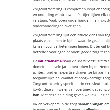
Zorgcontractering is complex en loopt onnodig
en onderling wantrouwen. Partijen lijken elkaa
verstaan. Vaak lopen onderhandelingen nog do
onderhandelingen over gaan.
Zorgcontractering lijkt een rituele dans van t
plaats van samen te kijken waar de gezamenli
kansen voor verbeteringen liggen. Dit terwijl b
hetzelfde voor ogen hebben: goede zorg tegen 
De
initiatiefnemers
van de
Masterclass Health C
domeinen al vele jaren betrokken bij de Neder
achtergrond en expertise dragen ze bij aan h
toegankelijke en kwalitatief hoogwaardige zor
Zorgcontractering speelt hierin een sleutelrol.
Contracting
zijn we er van overtuigd dat zorgc
kan.
Met deze opleiding geven we invulling aa
In- en verkopers in de zorg
samenbrengen
om 
te vergroten en het vak meer
verdieping
te ge